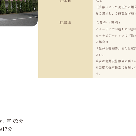
定休日
なし
（季節によって変更する場
をご選択し、ご確認をお願
駐車場
２５台（無料）
＜カーナビでお越しのお客
カーナビゲーションで「Bo
る場合は
「軽井沢警察署」または電話番
さい。
当店は軽井沢警察署の隣り
※当店の住所検索でお越し
す。
分、車で3分
17分