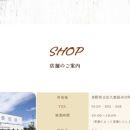
SHOP
店舗のご案内
所在地
長野県北佐久郡軽井沢町軽
TEL
0120‐392‐368
営業時間
10:00～18:00
（季節によって変動いたし