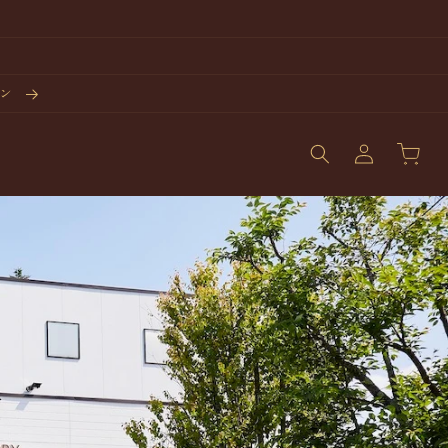
ーン
ログ
カ
イ
ー
ン・
ト
会員
登録