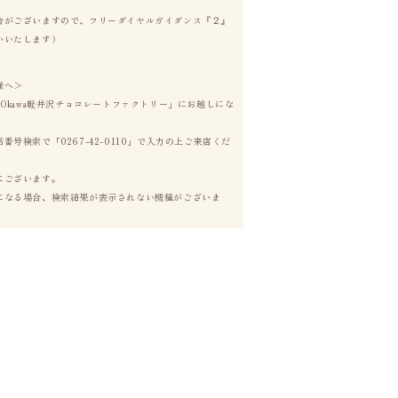
合がございますので、フリーダイヤルガイダンス『２』
いいたします）
様へ＞
nOkawa軽井沢チョコレートファクトリー」にお越しにな
号検索で「0267-42-0110」で入力の上ご来店くだ
にございます。
になる場合、検索結果が表示されない機種がございま